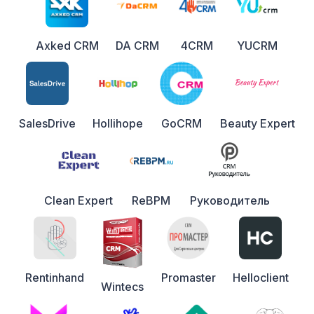
Axked CRM
DA CRM
4CRM
YUCRM
SalesDrive
Hollihope
GoCRM
Beauty Expert
Clean Expert
ReBPM
Руководитель
Promaster
Helloclient
Rentinhand
Wintecs