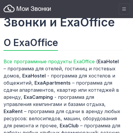
Интеграция Мои
Звонки и ExaOffice
О ExaOffice
Все программные продукты ExaOffice
(
ExaHotel
– программа для отелей, гостиниц и гостевых
домов,
ExaHostel
- программа для хостелов и
общежитий,
ExaApartments
– программа для
сдачи апартаментов, квартир или коттеджей в
аренду,
ExaCamping
- программа для
управления кемпингами и базами отдыха,
ExaRent
– программа для сдачи в аренду любых
ресурсов: велосипедов, машин, оборудования
для ремонта и прочее,
ExaClub
– программа для
работы любых клубных формирований: детские