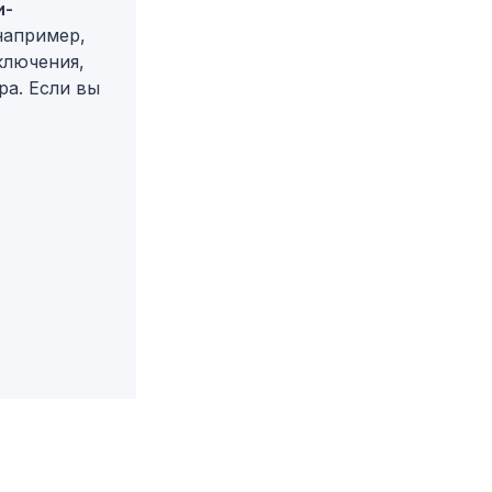
и-
(например,
ключения,
ра. Если вы