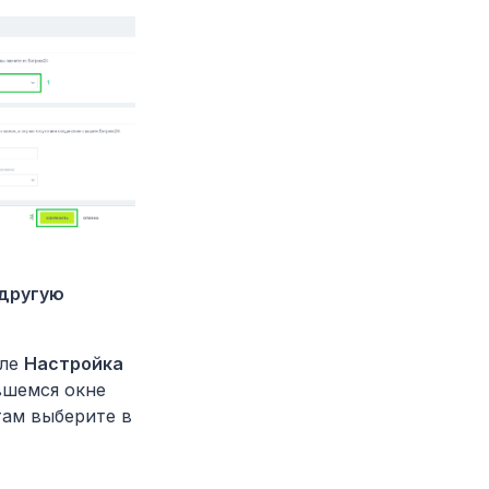
 другую
еле
Настройка
вшемся окне
там выберите в