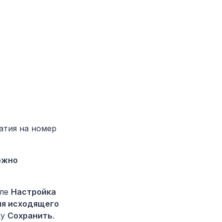
атия на номер
можно
еле
Настройка
ля исходящего
ку
Сохранить
.