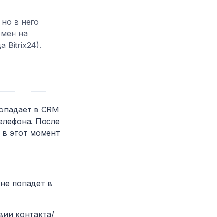
 но в него
омен на
 Bitrix24).
попадает в CRM
телефона. После
о в этот момент
 не попадет в
вии контакта/