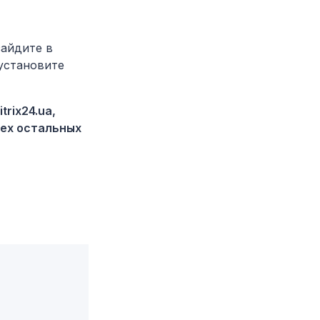
зайдите в
установите
rix24.ua,
сех остальных